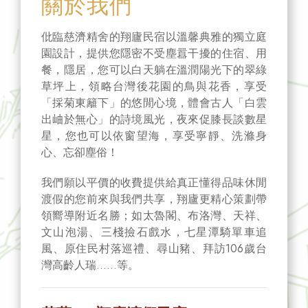
關於我們
仳臨慈濟精舍的翔廬民宿以溫馨典雅的獨立庭
園設計，提供您隱密不受塵囂干擾的住宿、用
餐，隱居，您可以白天躺在溫潤陽光下的翠綠
草坪上，領略台灣後花園的鳥與花香，享受
「採菊東籬下」的悠閒心境，體會古人「白雲
出岫於無心」的詩境風光，夜來促膝長談數星
星，您也可以依窗望海，享受寧靜、洗滌身
心、忘卻塵俗！
我們願以平價的收費提供給真正懂得品味休閒
渡假的您前來與我們共享，翔廬更精心策劃帶
領嚮導附近名勝；如太魯閣、布洛灣、天祥、
文山泡湯、三棧撿石戲水，七星潭騎單車追
風、原住民村落巡禮、尋山豬、拜訪106歲台
灣高齡人瑞……等。