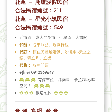
花蓮 － 翔廬渡假民宿
合法民宿編號：211
花蓮 － 星光小筑民宿
合法民宿編號：549
近市區、東大門夜市、七星潭、太魯閣
代辦：
包車服務、規劃行程
代訂：
原住民體驗活動、沙灘車~天空之
鏡、獨立舟、立槳
代售：
各項門票
+(line) 0910369649
有停車位、烤肉區、卡拉OK歡唱
空間！
歡迎包棟
官網