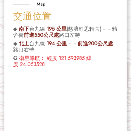
Map
交通位置
◆
南下
台九線
195 公里
(慈濟靜思精舍)－－精
舍街
前進550公尺處
路口左轉
◆
北上
台九線
194 公里
－－
前進200公尺處
路口右轉
✪
衛星導航： 經度:121.593985 緯
度:24.053528