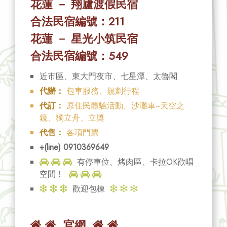
花蓮 － 翔廬渡假民宿
合法民宿編號：211
花蓮 － 星光小筑民宿
合法民宿編號：549
近市區、東大門夜市、七星潭、太魯閣
代辦：
包車服務、規劃行程
代訂：
原住民體驗活動、沙灘車~天空之
鏡、獨立舟、立槳
代售：
各項門票
+(line) 0910369649
有停車位、烤肉區、卡拉OK歡唱
空間！
歡迎包棟
官網