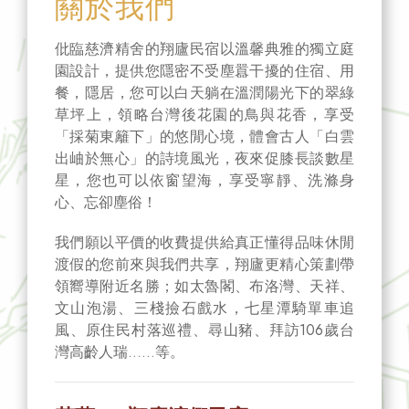
關於我們
仳臨慈濟精舍的翔廬民宿以溫馨典雅的獨立庭
園設計，提供您隱密不受塵囂干擾的住宿、用
餐，隱居，您可以白天躺在溫潤陽光下的翠綠
草坪上，領略台灣後花園的鳥與花香，享受
「採菊東籬下」的悠閒心境，體會古人「白雲
出岫於無心」的詩境風光，夜來促膝長談數星
星，您也可以依窗望海，享受寧靜、洗滌身
心、忘卻塵俗！
我們願以平價的收費提供給真正懂得品味休閒
渡假的您前來與我們共享，翔廬更精心策劃帶
領嚮導附近名勝；如太魯閣、布洛灣、天祥、
文山泡湯、三棧撿石戲水，七星潭騎單車追
風、原住民村落巡禮、尋山豬、拜訪106歲台
灣高齡人瑞……等。