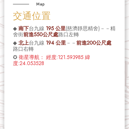
Map
交通位置
◆
南下
台九線
195 公里
(慈濟靜思精舍)－－精
舍街
前進550公尺處
路口左轉
◆
北上
台九線
194 公里
－－
前進200公尺處
路口右轉
✪
衛星導航： 經度:121.593985 緯
度:24.053528